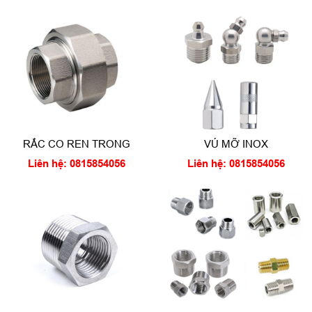
RẮC CO REN TRONG
VÚ MỠ INOX
Liên hệ: 0815854056
Liên hệ: 0815854056