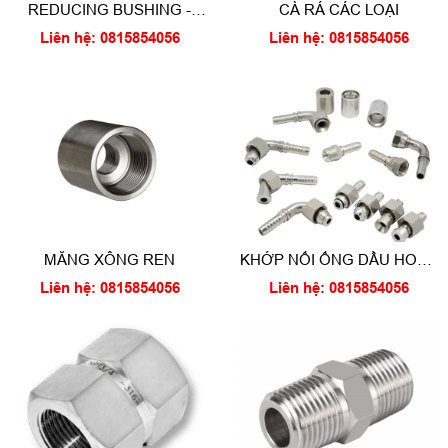
REDUCING BUSHING -
CÀ RÁ CÁC LOẠI
KHỚP NỐI GIẢM RĂNG
Liên hệ: 0815854056
Liên hệ: 0815854056
TRONG - RĂNG NGOÀI
MĂNG XÔNG REN
KHỚP NỐI ỐNG DẦU HOSE
FITTING
Liên hệ: 0815854056
Liên hệ: 0815854056