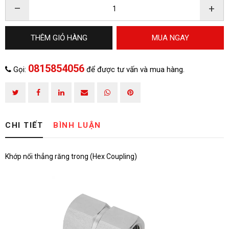
–
+
THÊM GIỎ HÀNG
MUA NGAY
0815854056
Gọi:
để được tư vấn và mua hàng.
HOÀN THÀNH
Đăng ký tư vấn trực tiếp 24/7:
CHI TIẾT
BÌNH LUẬN
0815854056
Khớp nối thẳng răng trong (Hex Coupling)