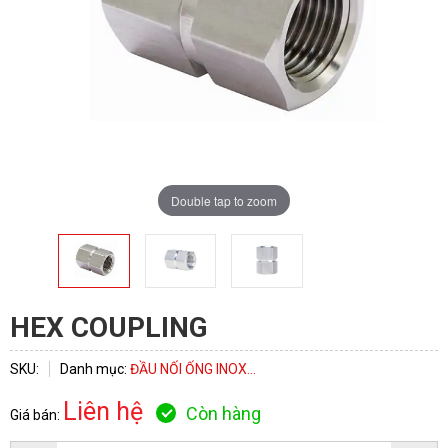
Double tap to zoom
HEX COUPLING
SKU:
Danh mục:
ĐẦU NỐI ỐNG INOX...
ĐĂNG KÝ TƯ VẤN
Liên hệ
Còn hàng
Giá bán: