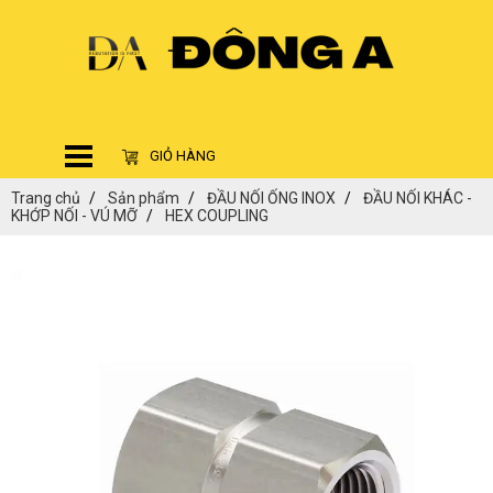
GIỎ HÀNG
Trang chủ
Sản phẩm
ĐẦU NỐI ỐNG INOX
ĐẦU NỐI KHÁC -
KHỚP NỐI - VÚ MỠ
HEX COUPLING