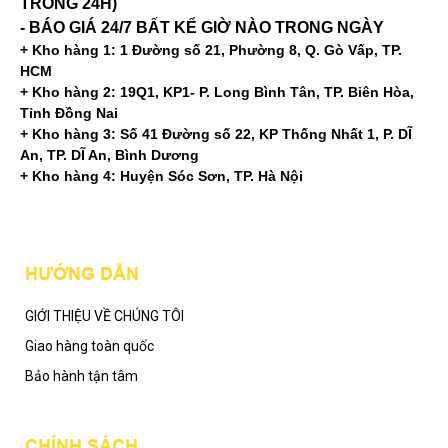
TRONG 24H)
- BÁO GIÁ 24/7 BẤT KỂ GIỜ NÀO TRONG NGÀY
+ Kho hàng 1: 1 Đường số 21, Phường 8, Q. Gò Vấp, TP.
HCM
+ Kho hàng 2: 19Q1, KP1- P. Long Bình Tân, TP. Biên Hòa,
Tỉnh Đồng Nai
+ Kho hàng 3: Số 41 Đường số 22, KP Thống Nhất 1, P. DĨ
An, TP. DĨ An, Bình Dương
+ Kho hàng 4: Huyện Sóc Sơn, TP. Hà Nội
Mạng xã hội
HƯỚNG DẪN
GIỚI THIỆU VỀ CHÚNG TÔI
Giao hàng toàn quốc
Bảo hành tận tâm
CHÍNH SÁCH