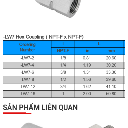
-LW7 Hex Coupling ( NPT-F x NPT-F)
T
L
Ordering
Number
NPT-F
in
mm
-LW7-2
1/8
0.81
20.60
-LW7-4
1/4
1.19
30.20
-LW7-6
3/8
1.31
33.30
-LW7-8
1/2
1.56
39.60
-LW7-12
3/4
1.62
41.10
-LW7-16
1
2.00
50.80
SẢN PHẨM LIÊN QUAN