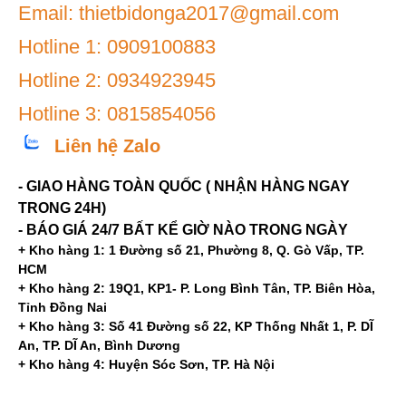
Email: thietbidonga2017@gmail.com
Hotline 1: 0909100883
Hotline 2: 0934923945
Hotline 3: 0815854056
Liên hệ Zalo
- GIAO HÀNG TOÀN QUỐC ( NHẬN HÀNG NGAY
TRONG 24H)
- BÁO GIÁ 24/7 BẤT KỂ GIỜ NÀO TRONG NGÀY
+ Kho hàng 1: 1 Đường số 21, Phường 8, Q. Gò Vấp, TP.
HCM
+ Kho hàng 2: 19Q1, KP1- P. Long Bình Tân, TP. Biên Hòa,
Tỉnh Đồng Nai
+ Kho hàng 3: Số 41 Đường số 22, KP Thống Nhất 1, P. DĨ
An, TP. DĨ An, Bình Dương
+ Kho hàng 4: Huyện Sóc Sơn, TP. Hà Nội
Mạng xã hội