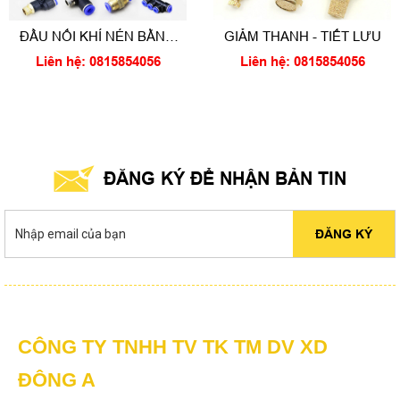
ĐẦU NỐI KHÍ NÉN BẰNG
GIẢM THANH - TIẾT LƯU
NHỰA
Liên hệ: 0815854056
Liên hệ: 0815854056
ĐĂNG KÝ ĐỂ NHẬN BẢN TIN
HOÀN THÀNH
Đăng ký tư vấn trực tiếp 24/7:
0815854056
ĐĂNG KÝ
CÔNG TY TNHH TV TK TM DV XD
ĐÔNG A