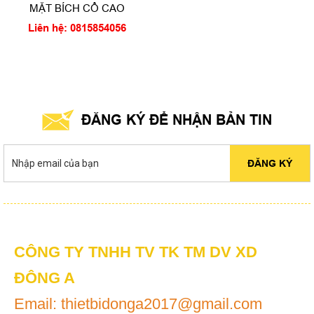
MẶT BÍCH CỔ CAO
Liên hệ: 0815854056
ĐĂNG KÝ ĐỂ NHẬN BẢN TIN
HOÀN THÀNH
ĐĂNG KÝ
Đăng ký tư vấn trực tiếp 24/7:
0815854056
CÔNG TY TNHH TV TK TM DV XD
ĐÔNG A
Email: thietbidonga2017@gmail.com