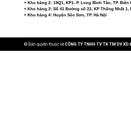
+ Kho hàng 2: 19Q1, KP1- P. Long Bình Tân, TP. Biên
+ Kho hàng 3: Số 41 Đường số 22, KP Thống Nhất 1, P
+ Kho hàng 4: Huyện Sóc Sơn, TP. Hà Nội
Mạng xã hội
© Bản quyền thuộc về
CÔNG TY TNHH TV TK TM DV XD 