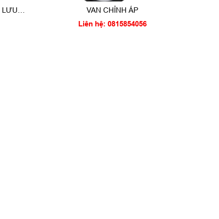
T LƯU
VAN CHỈNH ÁP
00
Liên hệ: 0815854056