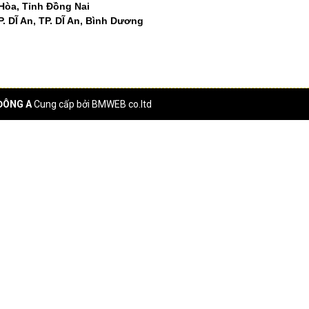
 Hòa, Tỉnh Đồng Nai
. DĨ An, TP. DĨ An, Bình Dương
ĐÔNG A
Cung cấp bởi
BMWEB co.ltd