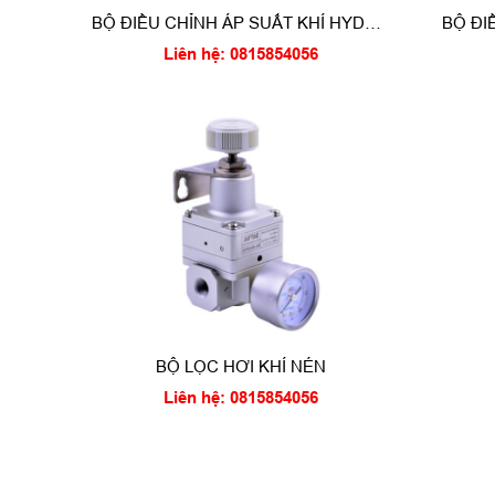
BỘ ĐIỀU CHỈNH ÁP SUẤT KHÍ HYDRO
BỘ ĐI
- CGA-350-LD
Liên hệ: 0815854056
BỘ LỌC HƠI KHÍ NÉN
Liên hệ: 0815854056