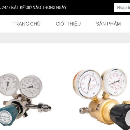
/7 BẤT KỂ GIỜ NÀO TRONG NGÀY
TRANG CHỦ
GIỚI THIỆU
SẢN PHẨM
ĐĂNG KÝ TƯ VẤN