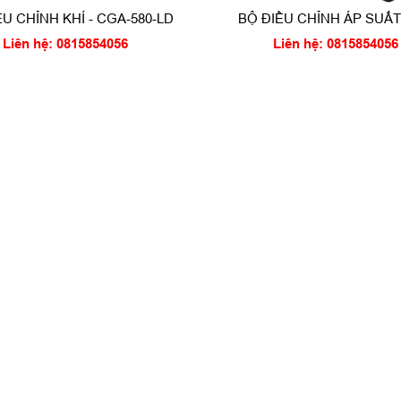
ỀU CHỈNH KHÍ - CGA-580-LD
BỘ ĐIỀU CHỈNH ÁP SUẤ
LƯỢNG CAO - CGA-87
Liên hệ: 0815854056
Liên hệ: 0815854056
HOÀN THÀNH
0815854056
Đăng ký tư vấn trực tiếp 24/7: