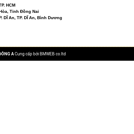
 TP. HCM
 Hòa, Tỉnh Đồng Nai
. DĨ An, TP. DĨ An, Bình Dương
ĐÔNG A
Cung cấp bởi
BMWEB co.ltd