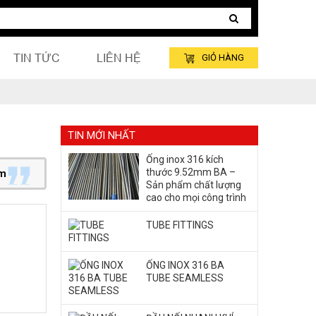
TIN TỨC
LIÊN HỆ
GIỎ HÀNG
TIN MỚI NHẤT
Ống inox 316 kích
thước 9.52mm BA –
mm
Sản phẩm chất lượng
cao cho mọi công trình
TUBE FITTINGS
ỐNG INOX 316 BA
TUBE SEAMLESS