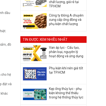
chất lượng, giá rẻ tại
TP.HCM
ành dầu
Công ty Đông A chuyên
cung cấp ống đồng và
phụ kiện chất lượng
hiệt.
TIN ĐƯỢC XEM NHIỀU NHẤT
phẩm, đồ
Van áp lực - Cấu tạo,
phân loại, nguyên lý
hoạt động và ứng dụng
Phụ kiện khí nén giá tốt
tại TP.HCM
n cho hệ
p đặt và
Kẹp ống thủy lực - phụ
kiện không thể thiếu
g khác
trong hệ thống thủy lực