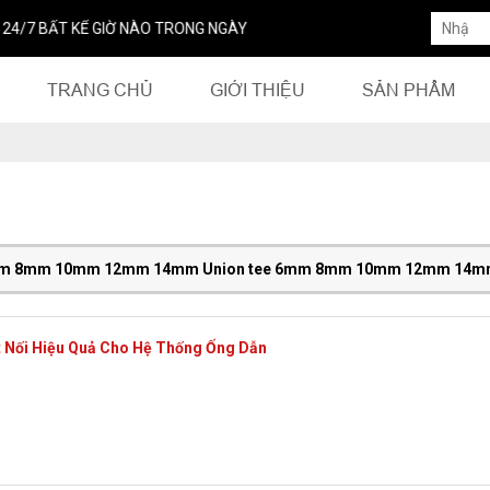
 BẤT KỂ GIỜ NÀO TRONG NGÀY
TRANG CHỦ
GIỚI THIỆU
SẢN PHẨM
n 6mm 8mm 10mm 12mm 14mm Union tee 6mm 8mm 10mm 12mm 14
ết Nối Hiệu Quả Cho Hệ Thống Ống Dẫn