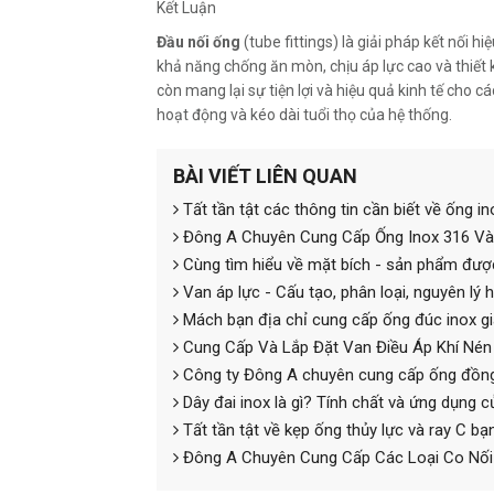
Kết Luận
Đầu nối ống
(tube fittings) là giải pháp kết nối 
khả năng chống ăn mòn, chịu áp lực cao và thiết
còn mang lại sự tiện lợi và hiệu quả kinh tế cho c
hoạt động và kéo dài tuổi thọ của hệ thống.
BÀI VIẾT LIÊN QUAN
Tất tần tật các thông tin cần biết về ống i
Đông A Chuyên Cung Cấp Ống Inox 316 Và
Cùng tìm hiểu về mặt bích - sản phẩm đượ
Van áp lực - Cấu tạo, phân loại, nguyên lý
Mách bạn địa chỉ cung cấp ống đúc inox gi
Cung Cấp Và Lắp Đặt Van Điều Áp Khí Né
Công ty Đông A chuyên cung cấp ống đồng 
Dây đai inox là gì? Tính chất và ứng dụng c
Tất tần tật về kẹp ống thủy lực và ray C bạ
Đông A Chuyên Cung Cấp Các Loại Co Nối