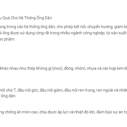
ĐĂNG KÝ TƯ VẤN
Hiệu Quả Cho Hệ Thống Ống Dẫn
rọng trong các hệ thống ống dẫn, cho phép kết nối, chuyển hướng, giảm k
i ống được sử dụng rộng rãi trong nhiều ngành công nghiệp, từ sản xuất
ược phẩm.
ệu khác nhau như thép không gỉ (inox), đồng, nhôm, nhựa và các hợp kim 
HOÀN THÀNH
ối chữ T, đầu nối góc, đầu nối giảm, đầu nối ren trong, ren ngoài và nhiề
0815854056
Đăng ký tư vấn trực tiếp 24/7:
 ống dẫn.
năng chống ăn mòn cao, chịu được áp lực và nhiệt độ lớn, đảm bảo sự an t