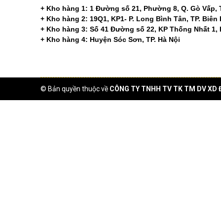
+ Kho hàng 1: 1 Đường số 21, Phường 8, Q. Gò Vấp,
+ Kho hàng 2: 19Q1, KP1- P. Long Bình Tân, TP. Biên
+ Kho hàng 3: Số 41 Đường số 22, KP Thống Nhất 1, P
+ Kho hàng 4: Huyện Sóc Sơn, TP. Hà Nội
Mạng xã hội
© Bản quyền thuộc về
CÔNG TY TNHH TV TK TM DV XD 