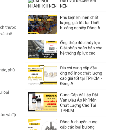
ĐẦU NỐI NHANH KHÍ
NÉN
Phụ kiện khí nén chất
lượng, giá tốt tại Thiết
ích thước
bị công nghiệp Đông A
 và chế
Ống thép đúc thủy lực -
Giải pháp hoàn hảo cho
hệ thống áp lực cao
Địa chỉ cung cấp đầu
khác, phù
ống nối inox chất lượng
cao giá tốt tại TPHCM -
Đông A
u loại
Cung Cấp Và Lắp Đặt
Van Điều Áp Khí Nén
Chất Lượng Cao Tại
TPHCM
oàn và độ
Đông A chuyên cung
cấp các loại bulong