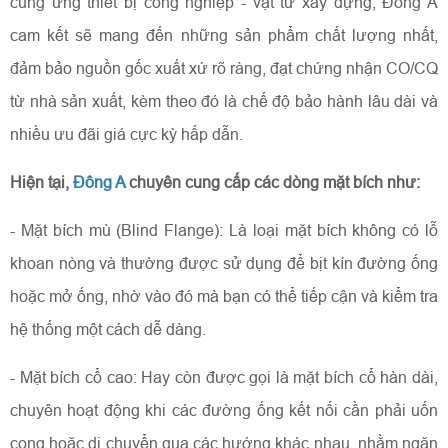
cung ứng thiết bị công nghiệp - vật tư xây dựng, Đông A
cam kết sẽ mang đến những sản phẩm chất lượng nhất,
đảm bảo nguồn gốc xuất xứ rõ ràng, đạt chứng nhận CO/CQ
từ nhà sản xuất, kèm theo đó là chế độ bảo hành lâu dài và
nhiều ưu đãi giá cực kỳ hấp dẫn.
Hiện tại,
Đông A
chuyên cung cấp các dòng mặt bích như:
- Mặt bích mù (Blind Flange): Là loại mặt bích không có lỗ
khoan nòng và thường được sử dụng để bịt kín đường ống
hoặc mở ống, nhờ vào đó mà bạn có thể tiếp cận và kiểm tra
hệ thống một cách dễ dàng.
- Mặt bích cổ cao: Hay còn được gọi là mặt bích cổ hàn dài,
chuyên hoạt động khi các đường ống kết nối cần phải uốn
cong hoặc di chuyển qua các hướng khác nhau, nhằm ngăn