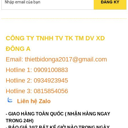
ĐĂNG KÝ
CÔNG TY TNHH TV TK TM DV XD
ĐÔNG A
Email: thietbidonga2017@gmail.com
Hotline 1: 0909100883
Hotline 2: 0934923945
Hotline 3: 0815854056
Liên hệ Zalo
- GIAO HÀNG TOÀN QUỐC ( NHẬN HÀNG NGAY
TRONG 24H)
- BÁO GIÁ 24/7 BẤT KỂ GIỜ NÀO TRONG NGÀY