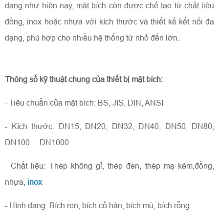
dạng như hiện nay, mặt bích còn được chế tạo từ chất liệu
đồng, inox hoặc nhựa với kích thước và thiết kế kết nối đa
dạng, phù hợp cho nhiều hệ thống từ nhỏ đến lớn.
HOÀN THÀNH
Đăng ký tư vấn trực tiếp 24/7:
0815854056
Thông số kỹ thuật chung của thiết bị mặt bích:
- Tiêu chuẩn của mặt bích: BS, JIS, DIN, ANSI
- Kích thước: DN15, DN20, DN32, DN40, DN50, DN80,
DN100… DN1000
- Chất liệu: Thép không gỉ, thép đen, thép mạ kẽm,đồng,
nhựa,
inox
- Hình dạng: Bích ren, bích cổ hàn, bích mù, bích rỗng…