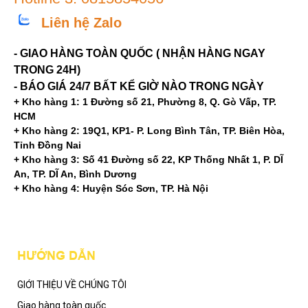
Liên hệ Zalo
- GIAO HÀNG TOÀN QUỐC ( NHẬN HÀNG NGAY
TRONG 24H)
- BÁO GIÁ 24/7 BẤT KỂ GIỜ NÀO TRONG NGÀY
+ Kho hàng 1: 1 Đường số 21, Phường 8, Q. Gò Vấp, TP.
HCM
+ Kho hàng 2: 19Q1, KP1- P. Long Bình Tân, TP. Biên Hòa,
Tỉnh Đồng Nai
+ Kho hàng 3: Số 41 Đường số 22, KP Thống Nhất 1, P. DĨ
An, TP. DĨ An, Bình Dương
+ Kho hàng 4: Huyện Sóc Sơn, TP. Hà Nội
Mạng xã hội
HƯỚNG DẪN
GIỚI THIỆU VỀ CHÚNG TÔI
Giao hàng toàn quốc