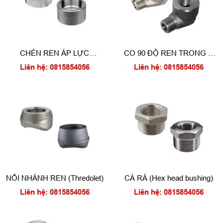
CHÉN REN ÁP LỰC
CO 90 ĐỘ REN TRONG &
(Threaded cap)
REN NGOÀI (Threaded street
Liên hệ: 0815854056
Liên hệ: 0815854056
elbow)
NỐI NHÁNH REN (Thredolet)
CÀ RÁ (Hex head bushing)
Liên hệ: 0815854056
Liên hệ: 0815854056