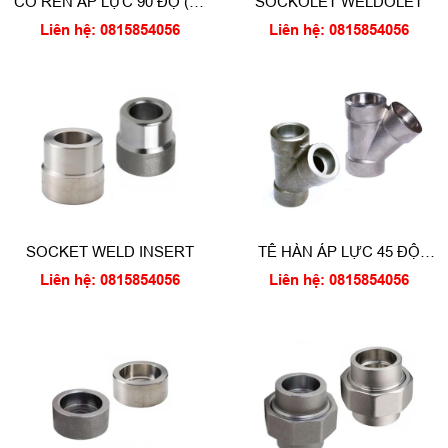
CO REN ÁP LỰC 90 ĐỘ (90
SOCKOLET WELDOLET
Degree thread elbow)
Liên hệ: 0815854056
Liên hệ: 0815854056
SOCKET WELD INSERT
TÊ HÀN ÁP LỰC 45 ĐỘ
(Socket weld lateral tee)
Liên hệ: 0815854056
Liên hệ: 0815854056