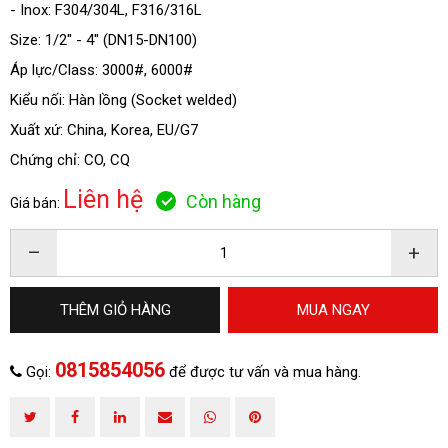
- Inox: F304/304L, F316/316L
Size: 1/2'' - 4'' (DN15-DN100)
Áp lực/Class: 3000#, 6000#
ĐĂNG KÝ TƯ VẤN
Kiểu nối: Hàn lồng (Socket welded)
Xuất xứ: China, Korea, EU/G7
Chứng chỉ: CO, CQ
Liên hệ
Còn hàng
Giá bán:
–
+
THÊM GIỎ HÀNG
MUA NGAY
HOÀN THÀNH
0815854056
Gọi:
để được tư vấn và mua hàng.
Đăng ký tư vấn trực tiếp 24/7:
0815854056