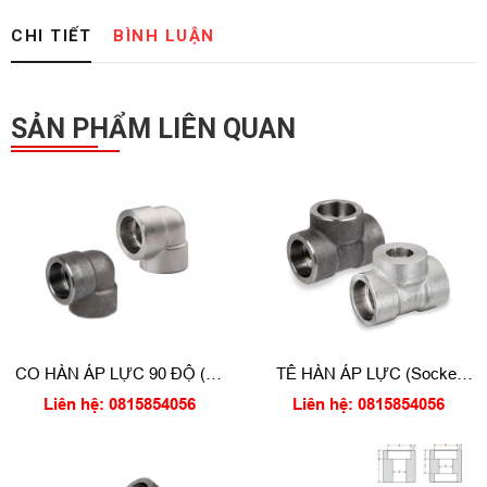
CHI TIẾT
BÌNH LUẬN
SẢN PHẨM LIÊN QUAN
CO HÀN ÁP LỰC 90 ĐỘ (90
TÊ HÀN ÁP LỰC (Socket
Degree Socket weld elbow)
weld tee)
Liên hệ: 0815854056
Liên hệ: 0815854056