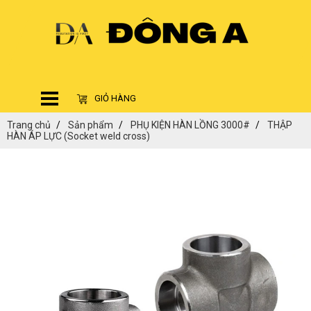
GIỎ HÀNG
Trang chủ
Sản phẩm
PHỤ KIỆN HÀN LỒNG 3000#
THẬP
HÀN ÁP LỰC (Socket weld cross)