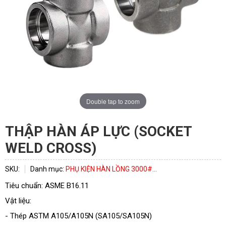
Double tap to zoom
THẬP HÀN ÁP LỰC (SOCKET
WELD CROSS)
SKU:
Danh mục:
PHỤ KIỆN HÀN LỒNG 3000#...
Tiêu chuẩn: ASME B16.11
Vật liệu:
- Thép ASTM A105/A105N (SA105/SA105N)