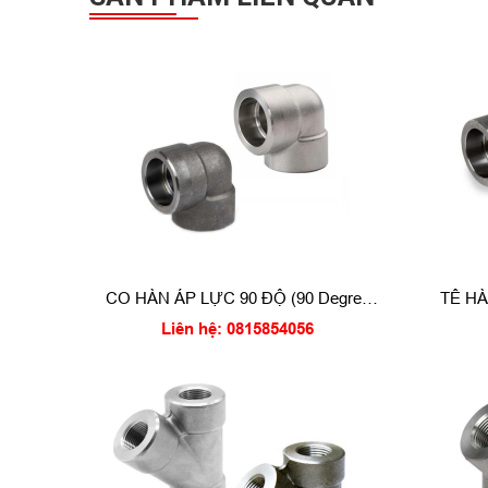
CO HÀN ÁP LỰC 90 ĐỘ (90 Degree
TÊ HÀ
Socket weld elbow)
Liên hệ: 0815854056