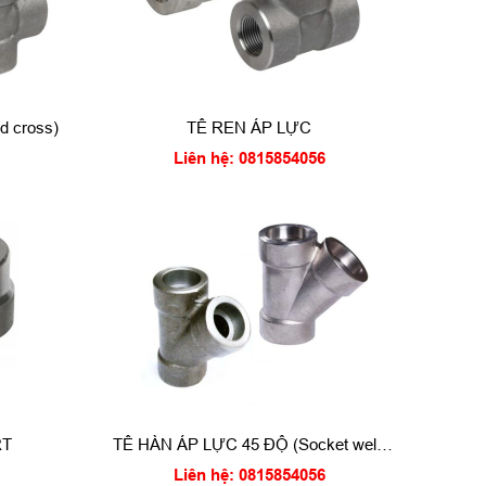
 cross)
TÊ REN ÁP LỰC
Liên hệ: 0815854056
RT
TÊ HÀN ÁP LỰC 45 ĐỘ (Socket weld
lateral tee)
Liên hệ: 0815854056