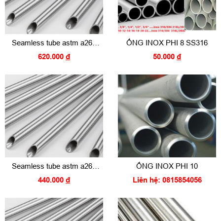
Seamless tube astm a269
ỐNG INOX PHI 8 SS316
a213 TP316 1/2
620.000
đ
50.000
đ
Seamless tube astm a269
ỐNG INOX PHI 10
a213 TP316 3/8
440.000
đ
Liên hệ: 0815854056