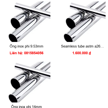
Ống inox phi 9.53mm
Seamless tube astm a269
a213 TP304 tp316 25.4mm
Liên hệ: 0815854056
1.600.000
đ
Ống inox phi 14mm