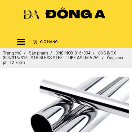
GIỎ HÀNG
Trang chủ
Sản phẩm
ỐNG INOX 316/304
ỐNG INOX
304/316/316L STAINLESS STEEL TUBE ASTM A269
Ống inox
phi 12.7mm