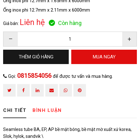
Ống inox phi 12.7mm x 1.65mm x 6000mm
ĐĂNG KÝ TƯ VẤN
Ống inox phi 12.7mm x 2.11mm x 6000mm
Liên hệ
Còn hàng
Giá bán:
–
+
THÊM GIỎ HÀNG
MUA NGAY
0815854056
Gọi:
để được tư vấn và mua hàng.
HOÀN THÀNH
Đăng ký tư vấn trực tiếp 24/7:
0815854056
CHI TIẾT
BÌNH LUẬN
Seamless tube BA, EP, AP bề mặt bóng, bề mặt mờ xuất xứ korea,
Slok, hylok, sandvik \