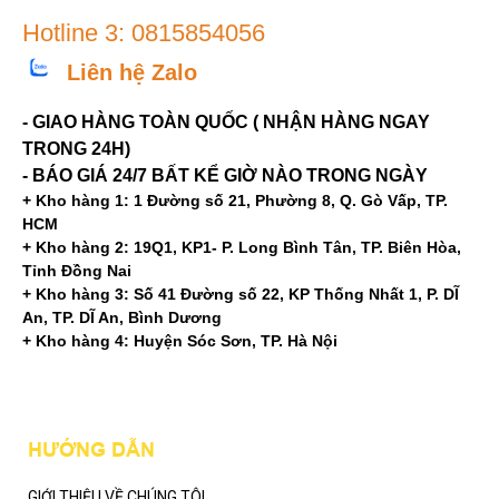
Hotline 3: 0815854056
Liên hệ Zalo
- GIAO HÀNG TOÀN QUỐC ( NHẬN HÀNG NGAY
TRONG 24H)
- BÁO GIÁ 24/7 BẤT KỂ GIỜ NÀO TRONG NGÀY
+ Kho hàng 1: 1 Đường số 21, Phường 8, Q. Gò Vấp, TP.
HCM
+ Kho hàng 2: 19Q1, KP1- P. Long Bình Tân, TP. Biên Hòa,
Tỉnh Đồng Nai
+ Kho hàng 3: Số 41 Đường số 22, KP Thống Nhất 1, P. DĨ
An, TP. DĨ An, Bình Dương
+ Kho hàng 4: Huyện Sóc Sơn, TP. Hà Nội
Mạng xã hội
HƯỚNG DẪN
GIỚI THIỆU VỀ CHÚNG TÔI