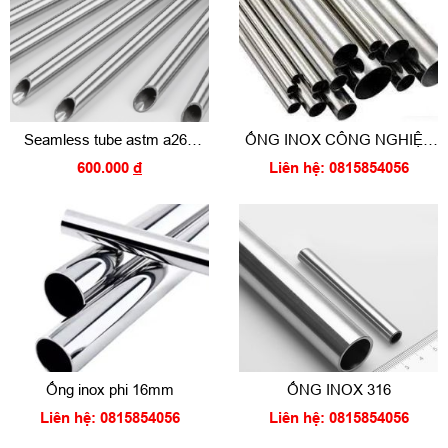
Seamless tube astm a269
ỐNG INOX CÔNG NGHIỆP
a213 TP316 1/4
304
600.000
đ
Liên hệ: 0815854056
Ống inox phi 16mm
ỐNG INOX 316
Liên hệ: 0815854056
Liên hệ: 0815854056