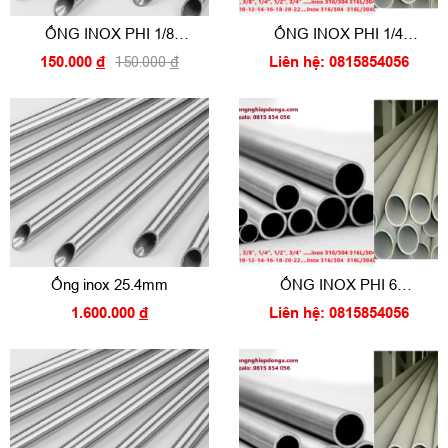
ỐNG INOX PHI 1/8
ỐNG INOX PHI 1/4
SEAMLESS TUBING 1/8
SEAMLESS TUBING 1/4
150.000
đ
150.000
đ
Liên hệ: 0815854056
Ống inox 25.4mm
ỐNG INOX PHI 6
SEAMLESS TUBING
1.600.000
đ
Liên hệ: 0815854056