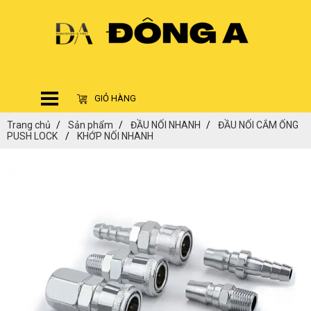
GIỎ HÀNG
Trang chủ
Sản phẩm
ĐẦU NỐI NHANH
ĐẦU NỐI CẮM ỐNG
PUSH LOCK
KHỚP NỐI NHANH