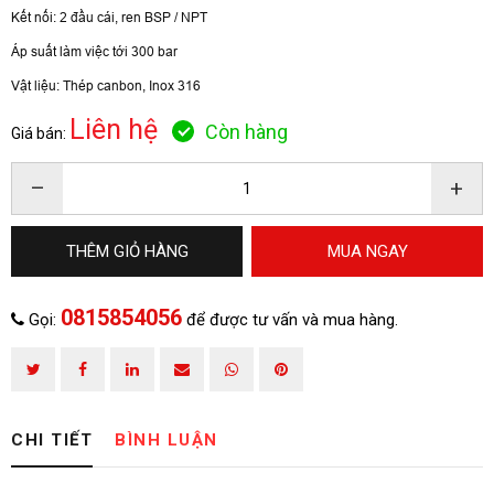
Kết nối: 2 đầu cái, ren BSP / NPT
Áp suất làm việc tới 300 bar
Vật liệu: Thép canbon, Inox 316
HOÀN THÀNH
Liên hệ
Còn hàng
Giá bán:
Đăng ký tư vấn trực tiếp 24/7:
0815854056
–
+
THÊM GIỎ HÀNG
MUA NGAY
0815854056
Gọi:
để được tư vấn và mua hàng.
CHI TIẾT
BÌNH LUẬN