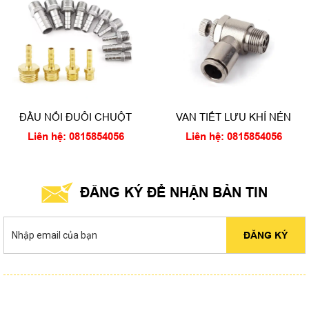
ĐẦU NỐI ĐUÔI CHUỘT
VAN TIẾT LƯU KHÍ NÉN
Liên hệ: 0815854056
Liên hệ: 0815854056
ĐĂNG KÝ ĐỂ NHẬN BẢN TIN
ĐĂNG KÝ