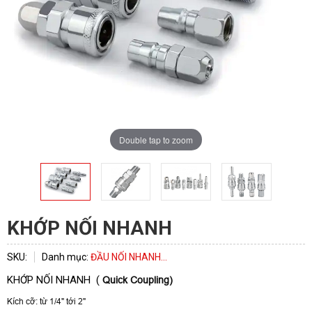
Double tap to zoom
ĐĂNG KÝ TƯ VẤN
KHỚP NỐI NHANH
SKU:
Danh mục:
ĐẦU NỐI NHANH...
KHỚP NỐI NHANH (
Quick Coupling)
Kích cỡ: từ 1/4" tới 2"