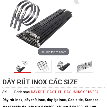
Double tap to zoom
DÂY RÚT INOX CÁC SIZE
ĐĂNG KÝ TƯ VẤN
SKU:
Danh mục:
DÂY RÚT - DÂY THÍT - DÂY ĐAI INOX 316/304...
Dây rút inox, dây thít inox, dây lạt inox, Cable tie, Staness