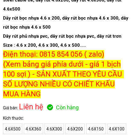
steel cable tie, dây rút 4.6x200, dây rút 4.6x300, dây rút
4.6x500
Dây rút bọc nhựa 4.6 x 200, dây rút bọc nhựa 4.6 x 300, dây
rút bọc nhựa 4.6 x 500
Dây rút phủ nhựa pvc, dây rút bọc nhựa pvc, dây rút trơn
Size : 4.6 x 200, 4.6 x 300, 4.6 x 500.....
Điện thoại: 0815 854 056 ( zalo)
HOÀN THÀNH
(Xem bảng giá phía dưới - giá 1 bịch
Đăng ký tư vấn trực tiếp 24/7:
0815854056
100 sợi ) - SẢN XUẤT THEO YÊU CẦU
SỐ LƯỢNG NHIỀU CÓ CHIẾT KHẤU
MUA HÀNG
Liên hệ
Còn hàng
Giá bán:
Kích thước:
4.6X500
4.6X360
4.6X300
4.6X200
4.6X150
4.6X100