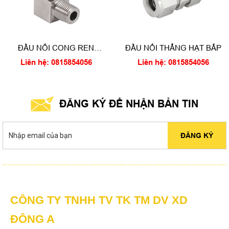
ĐẦU NỐI CONG REN
ĐẦU NỐI THẲNG HẠT BẮP
NGOÀI 1/8 - 1/2
Liên hệ: 0815854056
Liên hệ: 0815854056
ĐĂNG KÝ ĐỂ NHẬN BẢN TIN
ĐĂNG KÝ
CÔNG TY TNHH TV TK TM DV XD
ĐÔNG A