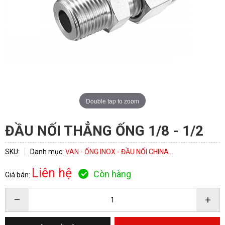
ĐĂNG KÝ TƯ VẤN
Double tap to zoom
ĐẦU NỐI THẲNG ỐNG 1/8 - 1/2
SKU:
Danh mục:
VAN - ỐNG INOX - ĐẦU NỐI CHINA...
Liên hệ
Còn hàng
Giá bán:
–
+
HOÀN THÀNH
Đăng ký tư vấn trực tiếp 24/7: