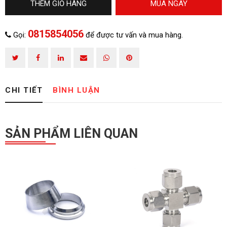
THÊM GIỎ HÀNG
MUA NGAY
0815854056
0815854056
Gọi:
để được tư vấn và mua hàng.
CHI TIẾT
BÌNH LUẬN
SẢN PHẨM LIÊN QUAN