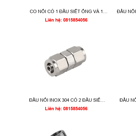
CO NỐI CÓ 1 ĐẦU SIẾT ỐNG VÀ 1
ĐẦU NỐI
ĐẦU REN NGOÀI
Liên hệ: 0815854056
ĐẦU NỐI INOX 304 CÓ 2 ĐẦU SIẾT
ĐẦU NỐ
ỐNG
Liên hệ: 0815854056