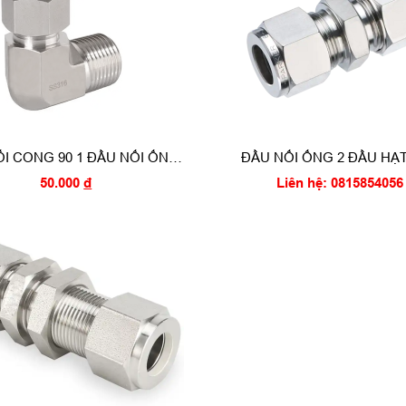
I CONG 90 1 ĐẦU NỐI ỐNG
ĐẦU NỐI ỐNG 2 ĐẦU HẠ
 1 ĐẦU REN NGOÀI ( MALE
(UNION TUBE EQUA
50.000
đ
Liên hệ: 0815854056
ELBOW CONNECTOR)