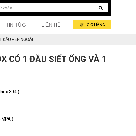
TIN TỨC
LIÊN HỆ
GIỎ HÀNG
 1 ĐẦU REN NGOÀI
X CÓ 1 ĐẦU SIẾT ỐNG VÀ 1
 Inox 304 )
5 MPA )