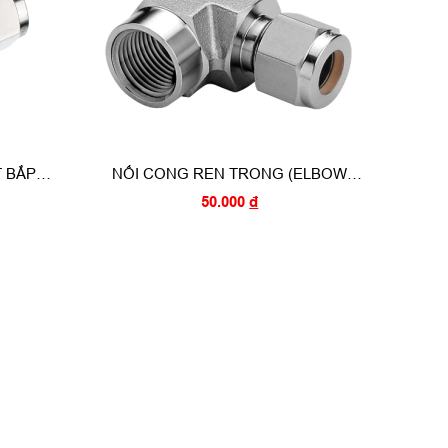
T BẮP
NỐI CONG REN TRONG (ELBOW
)
FEMALE )
50.000
đ