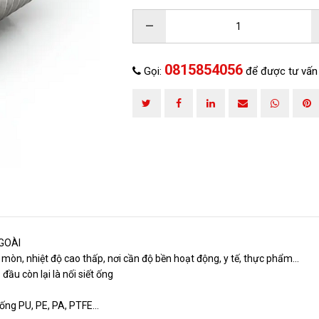
–
0815854056
Gọi:
để được tư vấn
ĐĂNG KÝ TƯ VẤN
NGOÀI
 mòn, nhiệt độ cao thấp, nơi cần độ bền hoạt động, y tế, thực phẩm...
đầu còn lại là nối siết ống
ng PU, PE, PA, PTFE...