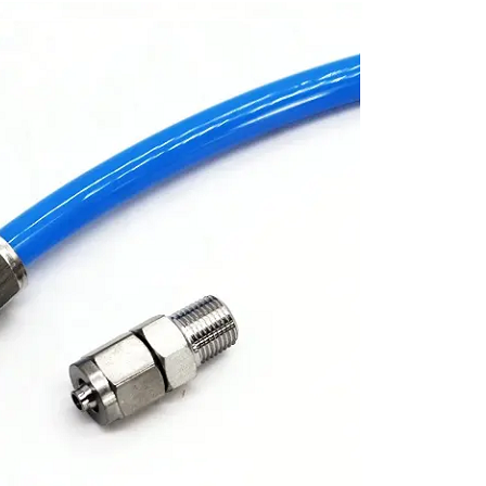
HOÀN THÀNH
0815854056
Đăng ký tư vấn trực tiếp 24/7: