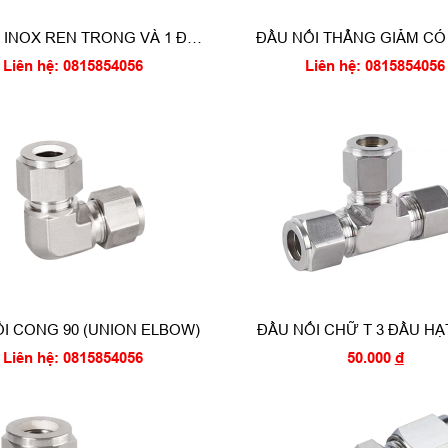
 INOX REN TRONG VÀ 1 ĐẦU
ĐẦU NỐI THẲNG GIẢM CÓ
SIẾT ỐNG
SIẾT HẠT BẮP
Liên hệ: 0815854056
Liên hệ: 0815854056
I CONG 90 (UNION ELBOW)
ĐẦU NỐI CHỮ T 3 ĐẦU HẠ
UNION TEE EQUAL 
Liên hệ: 0815854056
50.000
đ