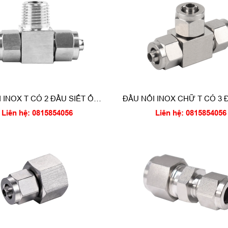
 INOX T CÓ 2 ĐẦU SIẾT ỐNG
ĐẦU NỐI INOX CHỮ T CÓ 3 
VÀ 1 ĐẦU REN NGOÀI
ỐNG
Liên hệ: 0815854056
Liên hệ: 0815854056