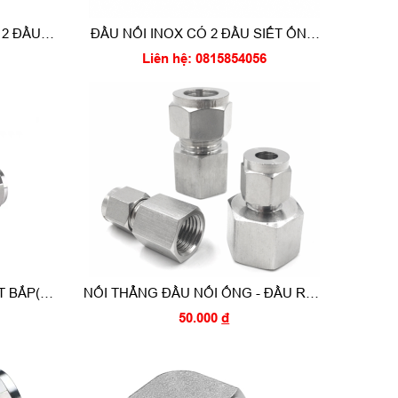
 2 ĐẦU
ĐẦU NỐI INOX CÓ 2 ĐẦU SIẾT ỐNG
SIẾT THÀNH
Liên hệ: 0815854056
T BẮP(
NỐI THẲNG ĐẦU NỐI ỐNG - ĐẦU REN
)
TRONG ( FEMALE CONNECTOR)
50.000
đ