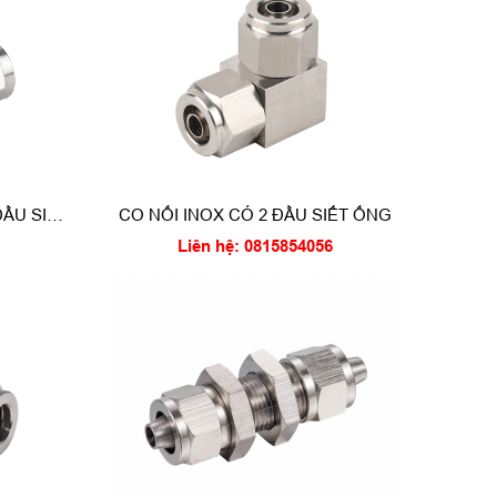
ĐẦU SIẾT
CO NỐI INOX CÓ 2 ĐẦU SIẾT ỐNG
Liên hệ: 0815854056