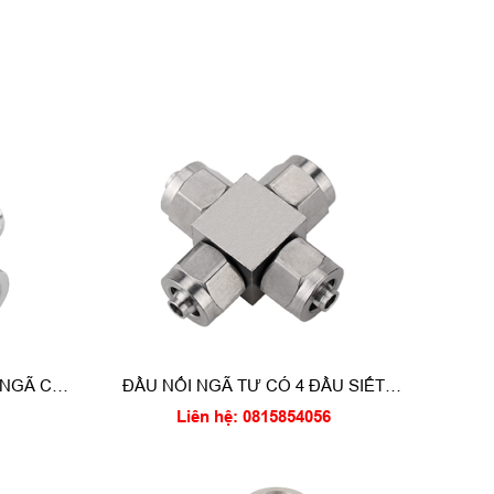
 NGÃ CÓ
ĐẦU NỐI NGÃ TƯ CÓ 4 ĐẦU SIẾT
ỐNG PU - PA - PE - PTFE
Liên hệ: 0815854056