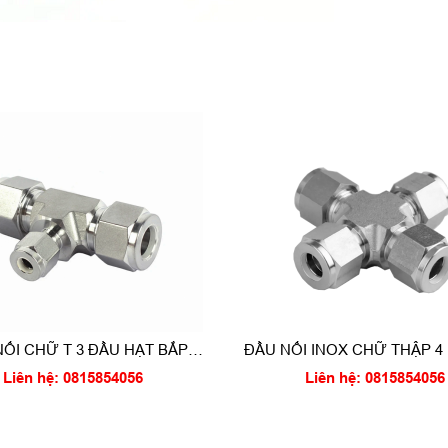
NỐI CHỮ T 3 ĐẦU HẠT BẮP
ĐẦU NỐI INOX CHỮ THẬP 4
GIẢM
4 ĐẦU HẠT BẮP
Liên hệ: 0815854056
Liên hệ: 0815854056