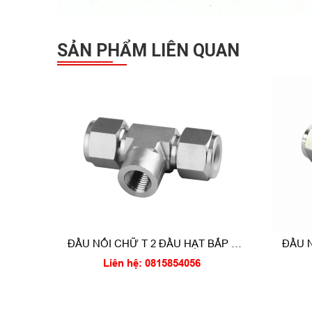
SẢN PHẨM LIÊN QUAN
ĐẦU NỐI CHỮ T 2 ĐẦU HẠT BẮP 1
ĐẦU 
ĐẦU REN TRONG
Liên hệ: 0815854056