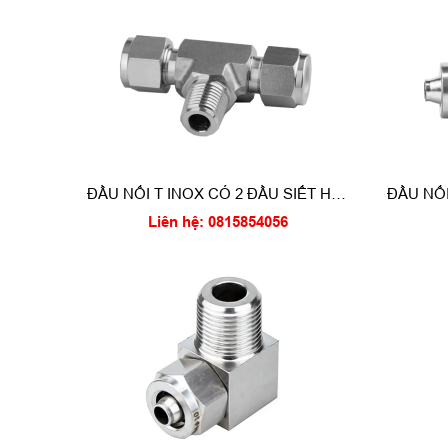
ĐẦU NỐI T INOX CÓ 2 ĐẦU SIẾT HẠT
ĐẦU NỐI
BẮP VÀ 1 ĐẦU REN NGOÀI
Liên hệ: 0815854056