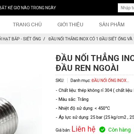
Ờ NÀO TRONG NGÀY
TRANG CHỦ
GIỚI THIỆU
SẢN PHẨM
I HẠT BẮP - SIẾT ỐNG
ĐẦU NỐI THẲNG INOX CÓ 1 ĐẦU SIẾT ỐNG VÀ
ĐẦU NỐI THẲNG INO
ĐẦU REN NGOÀI
SKU:
Danh mục:
ĐẦU NỐI ỐNG INOX...
- Chất liệu: thép không rỉ 304 ( chất liệu
- Màu sắc: Trắng
- Nhiệt độ sử dụng: < 450°C
- Áp lực sử dụng: 25 bar (25 kg/cm2 , 2
Liên hệ
Còn hàng
Giá bán: