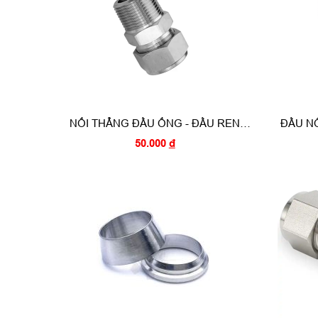
NỐI THẲNG ĐẦU ỐNG - ĐẦU REN
ĐẦU NỐ
NGOÀI (MALE CONNECTOR)
INOX
50.000
đ