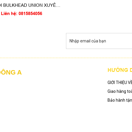
I BULKHEAD UNION XUYÊN
VÁCH
Liên hệ: 0815854056
HƯỚNG 
ĐÔNG A
GIỚI THIỆU V
Giao hàng to
Bảo hành tậ