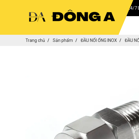
BÁO GIÁ 24/7 BẤT KỂ GI
Trang chủ
Sản phẩm
ĐẦU NỐI ỐNG INOX
ĐẦU NỐ