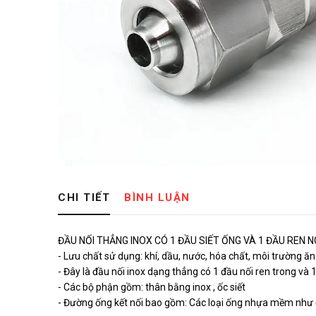
CHI TIẾT
BÌNH LUẬN
ĐẦU NỐI THẲNG INOX CÓ 1 ĐẦU SIẾT ỐNG VÀ 1 ĐẦU REN 
- Lưu chất sử dụng: khí, dầu, nước, hóa chất, môi trường ăn
- Đây là đầu nối inox dạng thẳng có 1 đầu nối ren trong và 1 
- Các bộ phận gồm: thân bằng inox , ốc siết
- Đường ống kết nối bao gồm: Các loại ống nhựa mềm như ố